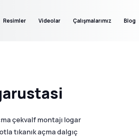
Resimler
Videolar
Çalışmalarımız
Blog
garustasi
çma çekvalf montajı logar
otla tıkanık açma dalgıç