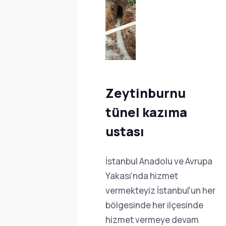
on
Zeytinburnu
tünel kazıma
sı
i
ustası
ı yenileme
zasyon
İstanbul Anadolu ve Avrupa
Logar
Yakası'nda hizmet
 USTA
vermekteyiz İstanbul'un her
ĞİŞTİRME
bölgesinde her ilçesinde
ÇERİSİNDE
hizmet vermeye devam