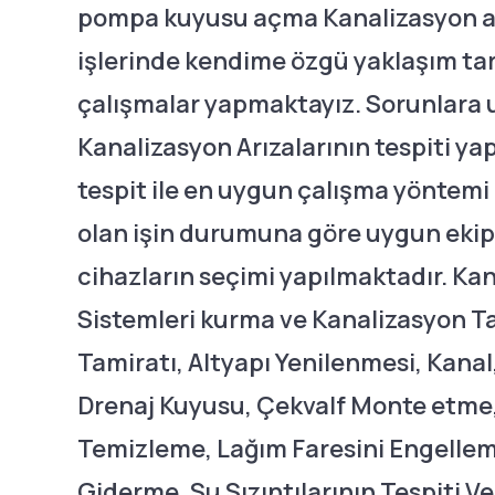
pompa kuyusu açma Kanalizasyon ar
işlerinde kendime özgü yaklaşım tarz
çalışmalar yapmaktayız. Sorunlara 
Kanalizasyon Arızalarının tespiti ya
tespit ile en uygun çalışma yöntemi
olan işin durumuna göre uygun ekip
cihazların seçimi yapılmaktadır. Kan
Sistemleri kurma ve Kanalizasyon Ta
Tamiratı, Altyapı Yenilenmesi, Kanal,
Drenaj Kuyusu, Çekvalf Monte etme,
Temizleme, Lağım Faresini Engelle
Giderme, Su Sızıntılarının Tespiti V