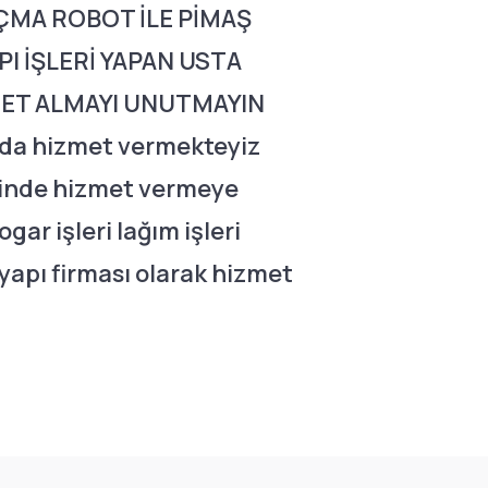
MA ROBOT İLE PİMAŞ
I İŞLERİ YAPAN USTA
MET ALMAYI UNUTMAYIN
nda hizmet vermekteyiz
esinde hizmet vermeye
gar işleri lağım işleri
ltyapı firması olarak hizmet