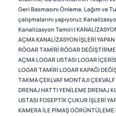
Geri Basmasını Önleme, Lağım ve Tu
çalışmalarını yapıyoruz.Kanalizasyo
Kanalizasyon Tamiri | KANALİZASY
AÇMA KANALİZASYON İŞLERİ YAPAN
RÖGAR TAMİRİ RÖGAR DEĞİŞTİRME
AÇMA LOGAR USTASI LOGAR İÇERİ
LOGAR TAMİRİ LOGAR KAPAĞI DEĞİ
TAKMA ÇEKLVAF MONTAJI ÇEKVALF 
DRENAJ HATTI YENİLEME DRENAJ 
USTASI FOSEPTİK ÇUKUR İŞLERİ YA
KAMERA İLE PİMAŞ GÖRÜNTÜLEME 