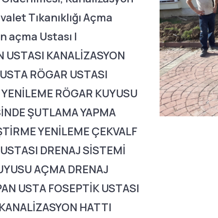
valet Tıkanıklığı Açma
n açma Ustası |
ON USTASI KANALİZASYON
 USTA RÖGAR USTASI
 YENİLEME RÖGAR KUYUSU
SİNDE ŞUTLAMA YAPMA
ŞTİRME YENİLEME ÇEKVALF
USTASI DRENAJ SİSTEMİ
KUYUSU AÇMA DRENAJ
PAN USTA FOSEPTİK USTASI
KANALİZASYON HATTI