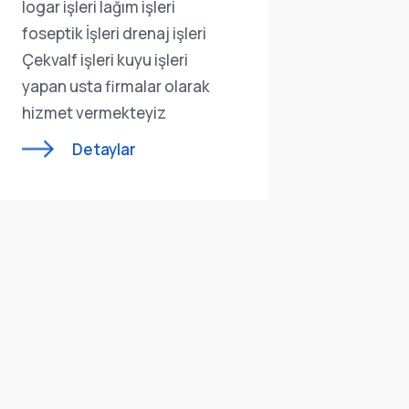
logar işleri lağım işleri
logar işle
foseptik İşleri drenaj işleri
foseptik 
Çekvalf işleri kuyu işleri
Çekvalf i
yapan usta firmalar olarak
yapan us
hizmet vermekteyiz
hizmet 
Detaylar
D